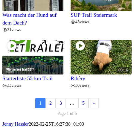
Was macht der Hund auf
SUP Trail Steiermark
43
views
dem Dach?
31
views
00:16
Starterliste 55 km Trail
Ribèry
33
views
30
views
1
2
3
…
5
»
Page 1 of 5
Jenny Hassler
2022-02-25T16:27:38+01:00