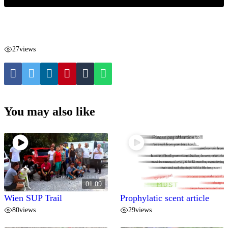
27
views
You may also like
01:09
Wien SUP Trail
Prophylatic scent article
80
views
29
views