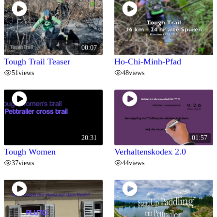
00:07
Tough Trail Teaser
Ho-Chi-Minh-Pfad
51
views
48
views
20:31
01:57
Tough Women
Verhaltenskodex 2.0
37
views
44
views