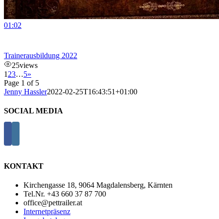
01:02
Trainerausbildung 2022
25
views
1
2
3
…
5
»
Page 1 of 5
Jenny Hassler
2022-02-25T16:43:51+01:00
SOCIAL MEDIA
KONTAKT
Kirchengasse 18, 9064 Magdalensberg, Kärnten
Tel.Nr. +43 660 37 87 700
office@pettrailer.at
Internetpräsenz