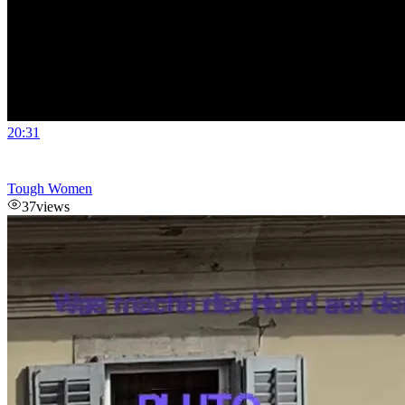
20:31
Tough Women
37
views