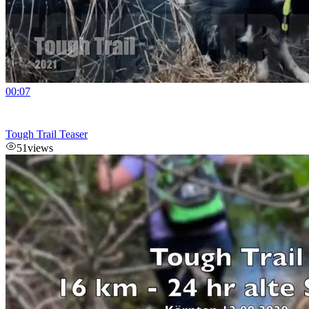
00:07
Tough Trail Teaser
51
views