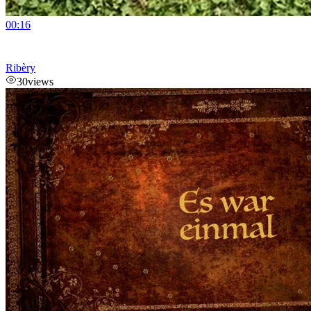
00:16
Ribèry
30
views