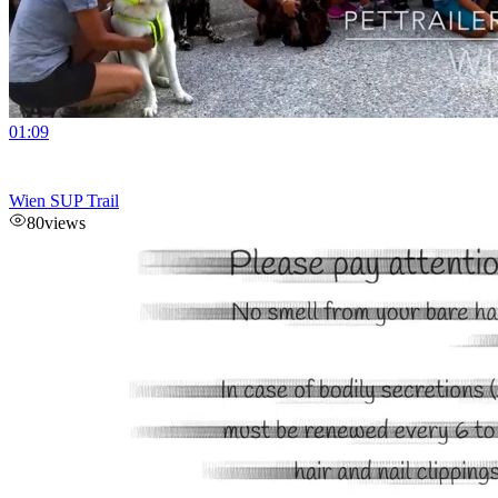
01:09
Wien SUP Trail
80
views