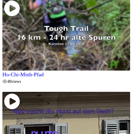
Ho-Chi-Minh-Pfad
48
views