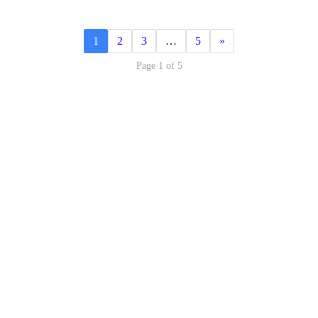
1
2
3
…
5
»
Page 1 of 5