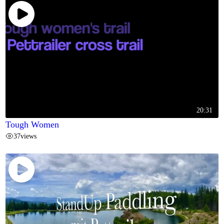
20:31
Tough Women
37
views