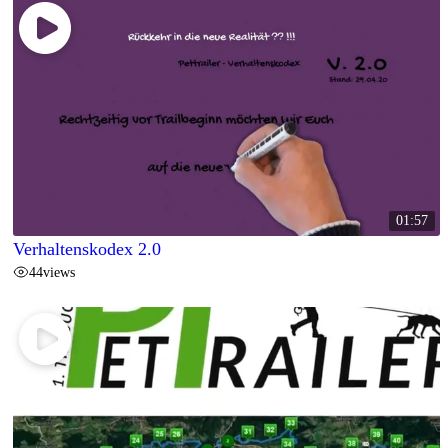
01:57
Verhaltenskodex 2.0
44
views