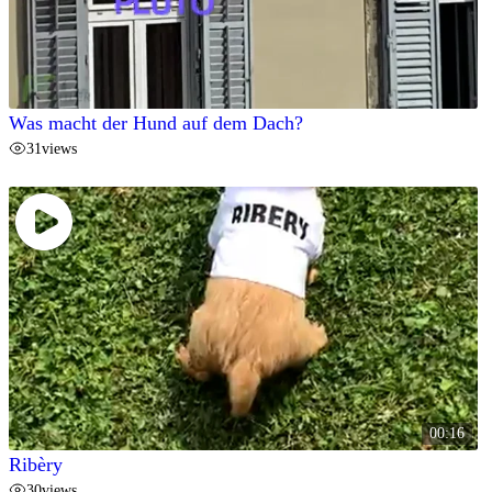
Was macht der Hund auf dem Dach?
31
views
00:16
Ribèry
30
views