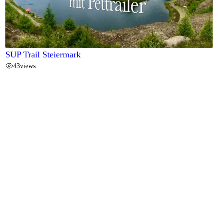
SUP Trail Steiermark
43
views