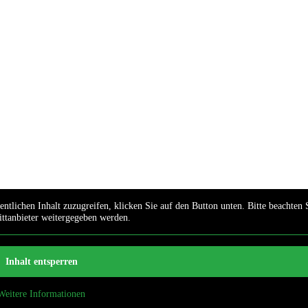
ntlichen Inhalt zuzugreifen, klicken Sie auf den Button unten. Bitte beachten S
ittanbieter weitergegeben werden.
Inhalt entsperren
Weitere Informationen