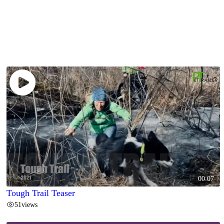
00:07
Tough Trail Teaser
51
views