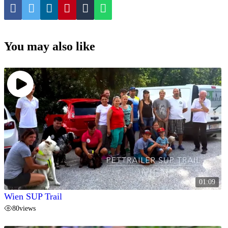
You may also like
01:09
Wien SUP Trail
80
views